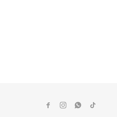



