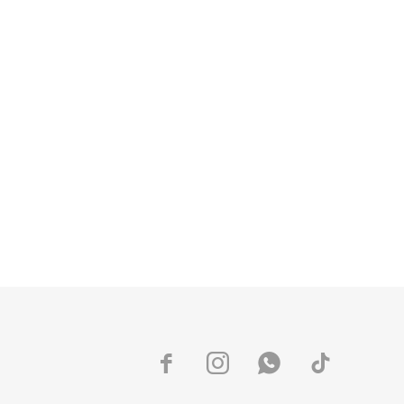



