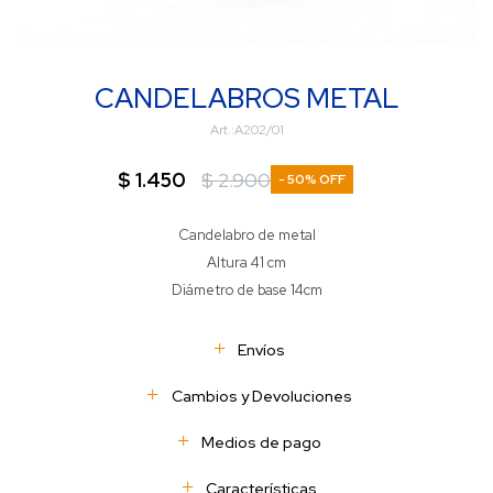
CANDELABROS METAL
A202/01
$
1.450
$
2.900
50
Candelabro de metal
Altura 41 cm
Diámetro de base 14cm
Envíos
Cambios y Devoluciones
Medios de pago
Características