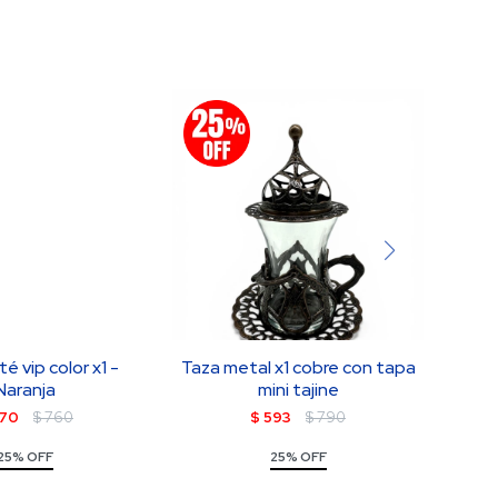
é vip color x1 -
Taza metal x1 cobre con tapa
Taza 
Naranja
mini tajine
70
$
760
$
593
$
790
25% OFF
25% OFF