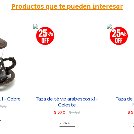
Productos que te pueden interesar
 1 - Cobre
Taza de té vip arabescos x1 -
Taza de t
Celeste
760
$
570
$
760
$
5
F
25% OFF