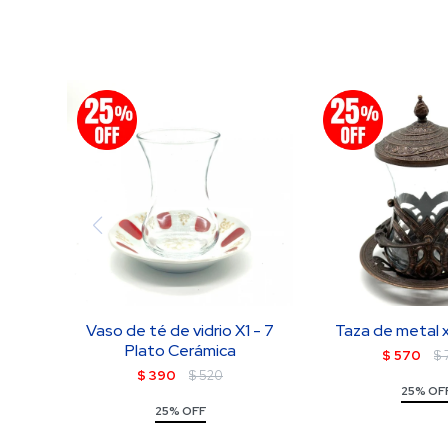
Vaso de té de vidrio X1 - 7
Taza de metal x
Plato Cerámica
$
570
$
$
390
$
520
25% OF
25% OFF