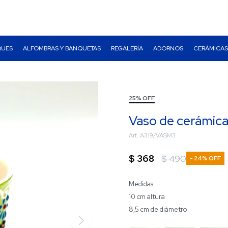
QUES
ALFOMBRAS Y BANQUETAS
REGALERÍA
ADORNOS
CERÁMICAS
25% OFF
Vaso de cerámica
A319/VASM3
$
368
$
490
24
Medidas:
10 cm altura
8,5 cm de diámetro