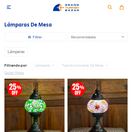

Lámparas De Mesa
Recomendados
Lámparas
Filtrando por:
Lámparas
Tipo de luminaria:
De Mesa
Quitar filtros