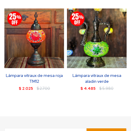
Lámpara vitraux de mesa roja
Lámpara vitraux de mesa
TM12
aladin verde
$
2.025
$
2.700
$
4.485
$
5.980