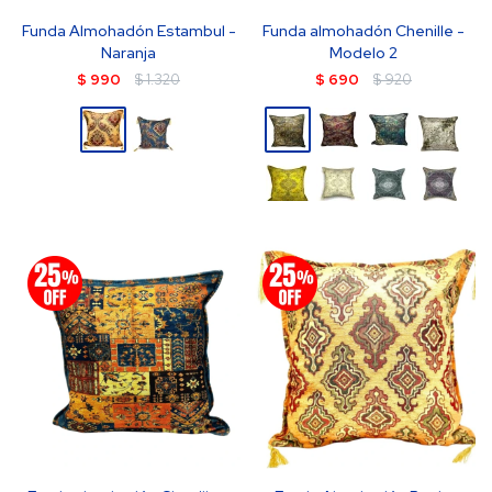
Funda Almohadón Estambul -
Funda almohadón Chenille -
Naranja
Modelo 2
$
990
$
1.320
$
690
$
920