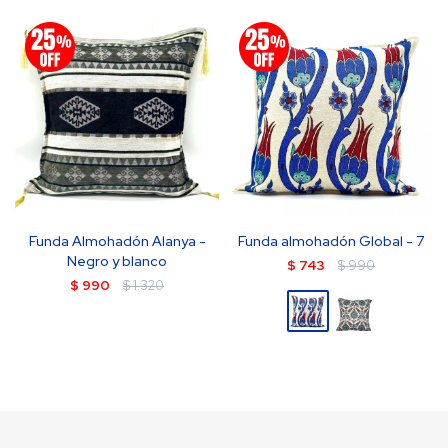
Funda Almohadón Alanya -
Funda almohadón Global - 7
Negro y blanco
$
743
$
990
$
990
$
1.320