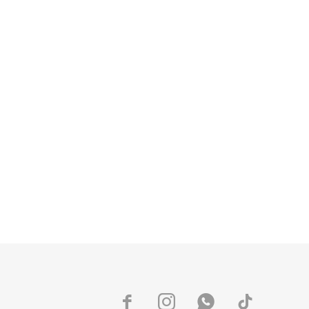



