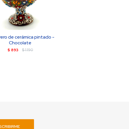
ero de cerámica pintado -
Chocolate
$
893
$
1.190
SCRIBIRME