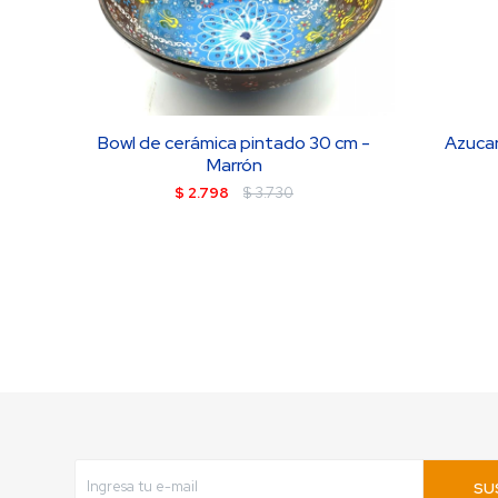
Bowl de cerámica pintado 30 cm -
Azucar
Marrón
$
2.798
$
3.730
SU