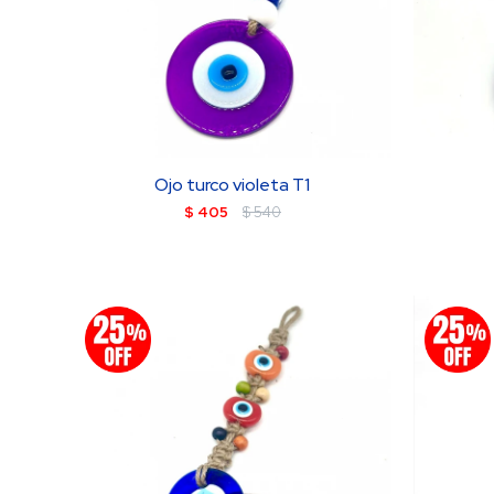
Ojo turco violeta T1
$
405
$
540