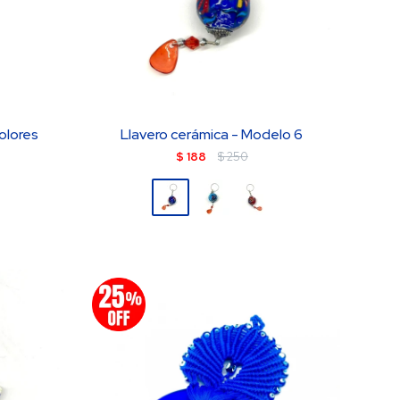
olores
Llavero cerámica - Modelo 6
$
188
$
250