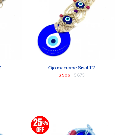
1
Ojo macrame Sisal T2
$
506
$
675