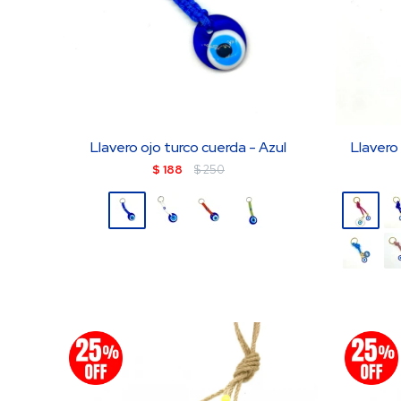
Llavero ojo turco cuerda - Azul
Llavero
$
188
$
250