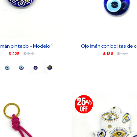
imán pintado - Modelo 1
Ojo imán con bolitas de c
$
225
$
300
$
188
$
250