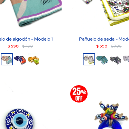
lo de algodón - Modelo 1
Pañuelo de seda - Mod
$
590
$
790
$
590
$
790