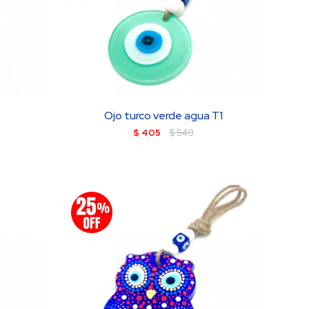
1
Ojo turco verde agua T1
$
405
$
540