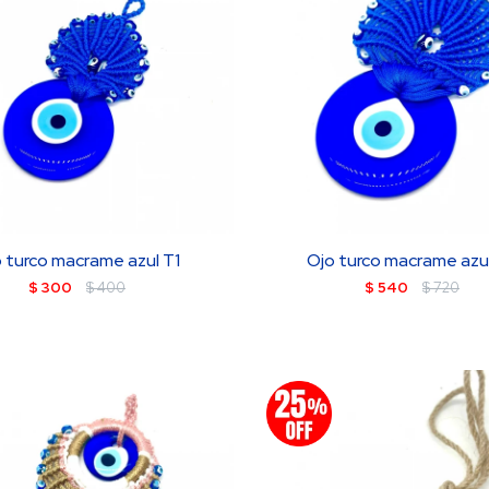
 turco macrame azul T1
Ojo turco macrame azu
$
300
$
400
$
540
$
720