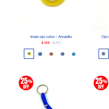
Imán ojo color - Amarillo
Ojo 
$
188
$
250