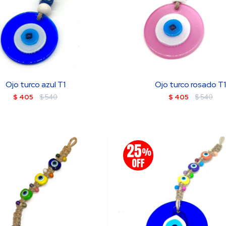
Ojo turco azul T1
Ojo turco rosado T
$
405
$
540
$
405
$
540