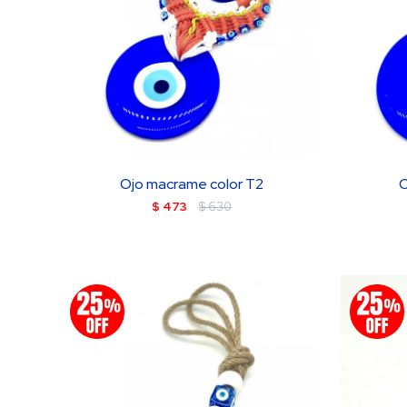
Ojo macrame color T2
O
$
473
$
630