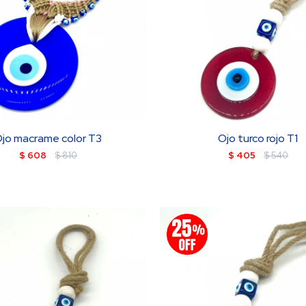
jo macrame color T3
Ojo turco rojo T1
$
608
$
810
$
405
$
540