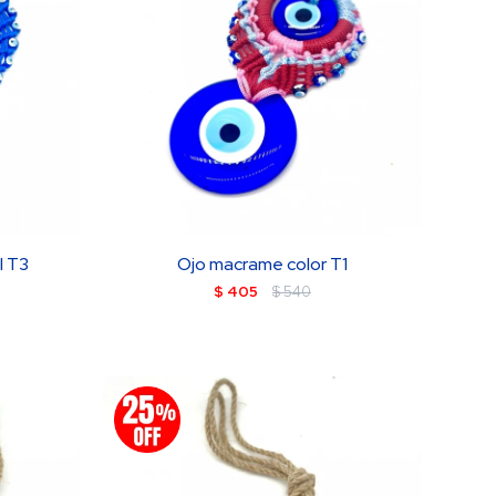
l T3
Ojo macrame color T1
$
405
$
540