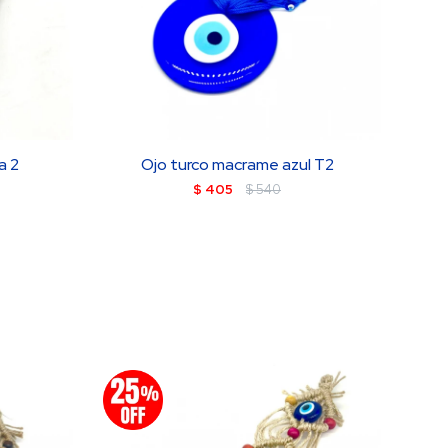
a 2
Ojo turco macrame azul T2
$
405
$
540