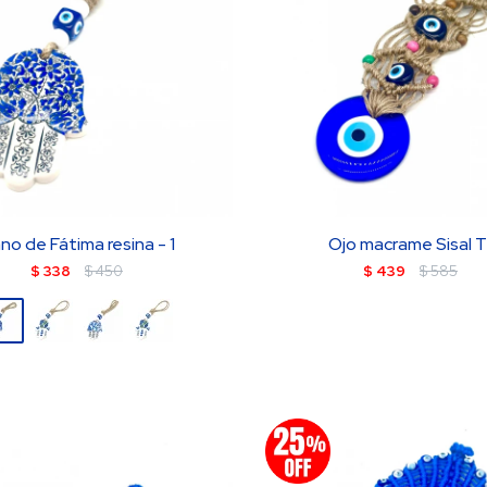
no de Fátima resina - 1
Ojo macrame Sisal T
$
338
$
450
$
439
$
585