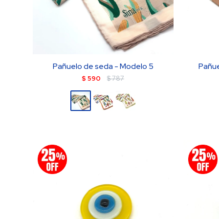
Pañuelo de seda - Modelo 5
Pañue
$
590
$
787