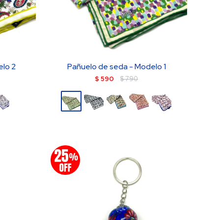
elo 2
Pañuelo de seda - Modelo 1
$
590
$
790