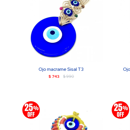
Ojo macrame Sisal T3
Ojo
$
743
$
990