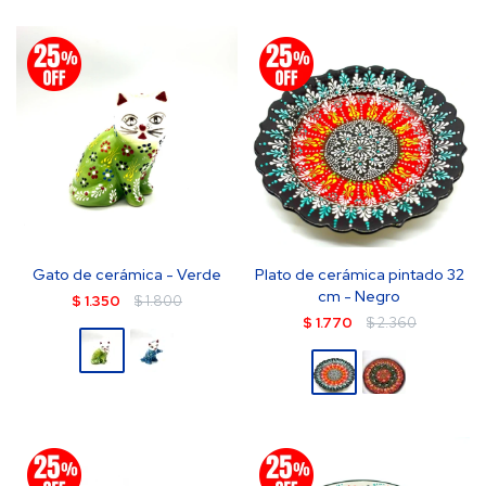
Gato de cerámica - Verde
Plato de cerámica pintado 32
cm - Negro
$
1.350
$
1.800
$
1.770
$
2.360