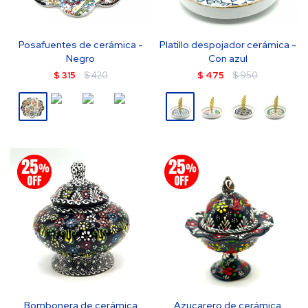
Posafuentes de cerámica -
Platillo despojador cerámica -
Negro
Con azul
$
315
$
420
$
475
$
950
Bombonera de cerámica
Azucarero de cerámica