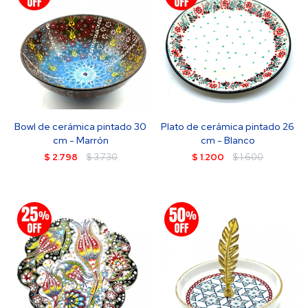
Bowl de cerámica pintado 30
Plato de cerámica pintado 26
cm - Marrón
cm - Blanco
$
2.798
$
3.730
$
1.200
$
1.600