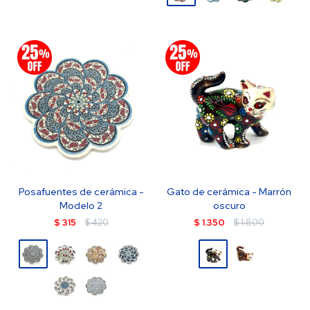
Posafuentes de cerámica -
Gato de cerámica - Marrón
Modelo 2
oscuro
$
315
$
420
$
1.350
$
1.800