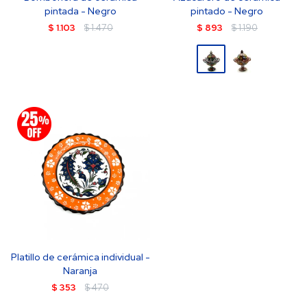
pintada - Negro
pintado - Negro
$
1.103
$
1.470
$
893
$
1.190
Platillo de cerámica individual -
Naranja
$
353
$
470