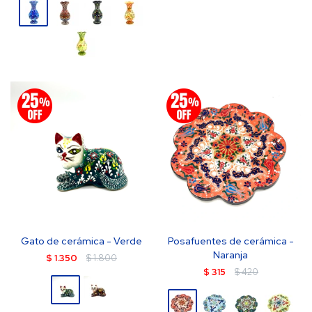
Gato de cerámica - Verde
Posafuentes de cerámica -
Naranja
$
1.350
$
1.800
$
315
$
420