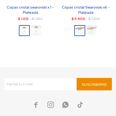
Copas cristal swarovski x 1 -
Copas cristal Swarovski x6 -
Plateada
Plateada
$
1.013
$
1.350
$
5.400
$
7.200
SUSCRIBIRME



