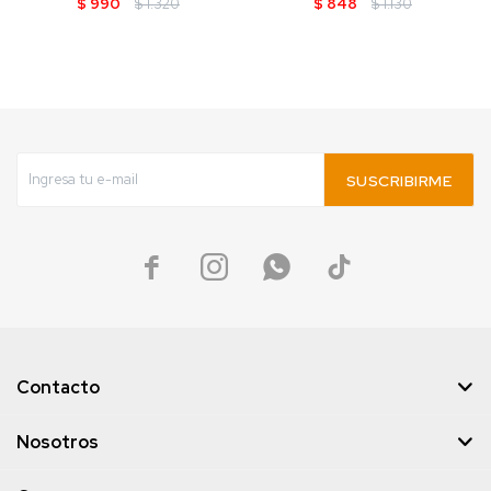
$
990
$
1.320
$
848
$
1.130
SUSCRIBIRME




Contacto
Nosotros