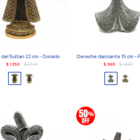
 del Sultan 22 cm - Dorado
Derviche danzante 15 cm - 
$
1.350
$
2.700
$
965
$
1.930