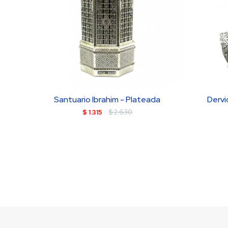
Santuario Ibrahim - Plateada
Dervi
$
1.315
$
2.630