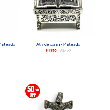
Plateado
Atril de coran - Plateado
$
1.350
$
2.700