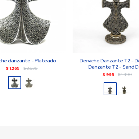
che danzante - Plateado
Derviche Danzante T2 - D
Danzante T2 - Sand D
$
1.265
$
2.530
$
995
$
1.990