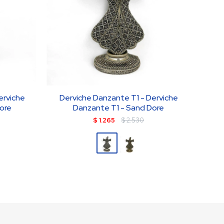
erviche
Derviche Danzante T1 - Derviche
ore
Danzante T1 - Sand Dore
$
1.265
$
2.530