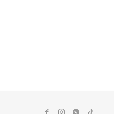



