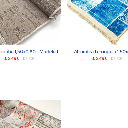
 boho 1,50x0,80 - Modelo 1
Alfombra terciopelo 1,50
$
2.498
$
3.330
$
2.498
$
3.330