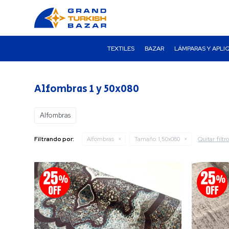
TEXTILES
BAZAR
LÁMPARAS Y APLI
Alfombras 1 y 50x080
Alfombras
Quitar filtr
Filtrando por:
Alfombras
Tamaño:
1,50x080