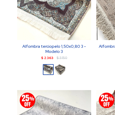
Alfombra terciopelo 1,50x0,80 3 -
Alfombra
Modelo 3
$
2.363
$
3.150