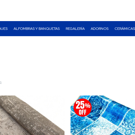
QUES
ALFOMBRAS Y BANQUETAS
REGALERÍA
ADORNOS
CERÁMICAS
os