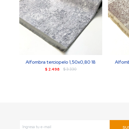
Alfombra terciopelo 1,50x0,80 18
Alfomb
$
2.498
$
3.330
SU