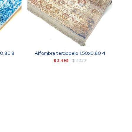
x0,80 8
Alfombra terciopelo 1,50x0,80 4
$
2.498
$
3.330