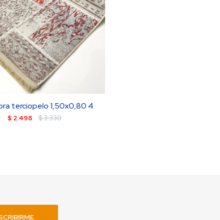
ra terciopelo 1,50x0,80 4
$
2.498
$
3.330
SCRIBIRME