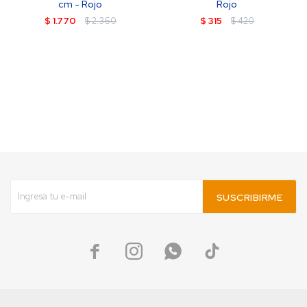
cm - Rojo
Rojo
$
1.770
$
2.360
$
315
$
420
SUSCRIBIRME



