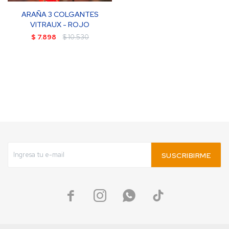
ARAÑA 3 COLGANTES
VITRAUX - ROJO
$
7.898
$
10.530
SUSCRIBIRME



