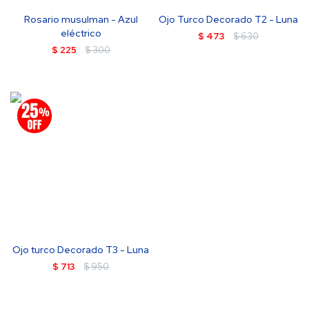
Rosario musulman - Azul
Ojo Turco Decorado T2 - Luna
eléctrico
$
473
$
630
$
225
$
300
Ojo turco Decorado T3 - Luna
$
713
$
950