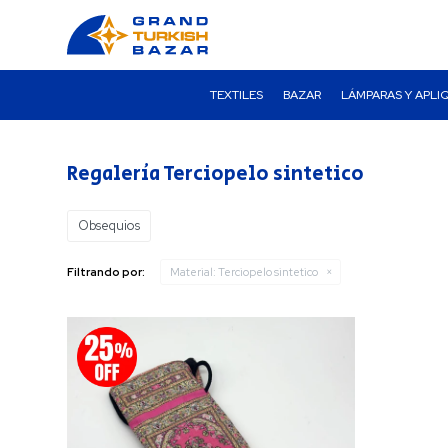
TEXTILES
BAZAR
LÁMPARAS Y APLI
Regalería Terciopelo sintetico
Obsequios
Filtrando por:
Material:
Terciopelo sintetico