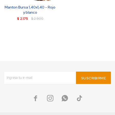
Manton Bursa 1,40x1,40 - Rojo
y blanco
$
2.175
$
2.900
SUSCRIBIRME



