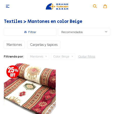

Textiles > Mantones en color Beige
Recomendados
Mantones
Carpetas y tapices
Quitar filtros
Filtrando por:
Mantones
Color:
Beige