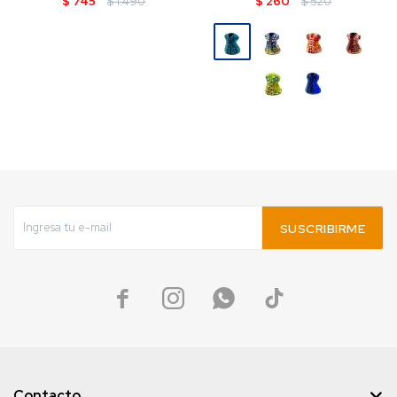
$
745
$
1.490
$
260
$
520
SUSCRIBIRME




Contacto