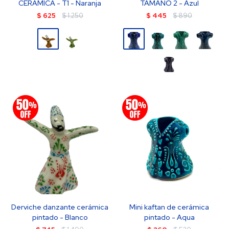
CERAMICA - T1 - Naranja
TAMAÑO 2 - Azul
$
625
$
1.250
$
445
$
890
Derviche danzante cerámica
Mini kaftan de cerámica
pintado - Blanco
pintado - Aqua