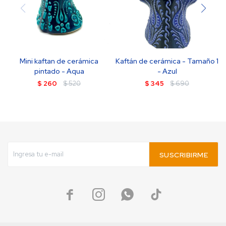
Mini kaftan de cerámica
Kaftán de cerámica - Tamaño 1
pintado - Aqua
- Azul
$
260
$
520
$
345
$
690
SUSCRIBIRME



