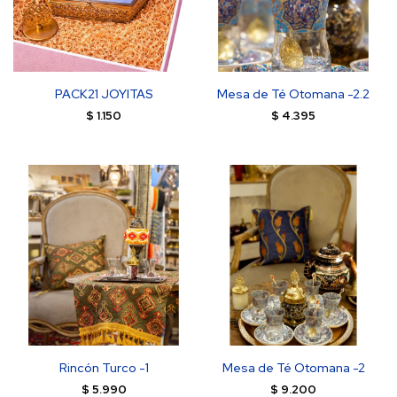
PACK21 JOYITAS
Mesa de Té Otomana -2.2
$
1.150
$
4.395
Rincón Turco -1
Mesa de Té Otomana -2
$
5.990
$
9.200