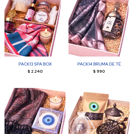
PACK13 SPA BOX
PACK14 BRUMA DE TÉ
$
2.240
$
990