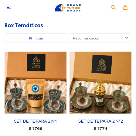

Box Temáticos
Recomendados
SET DE TÉ PARA 2 N°1
SET DE TÉ PARA 2 N°2
$
1.766
$
1.774