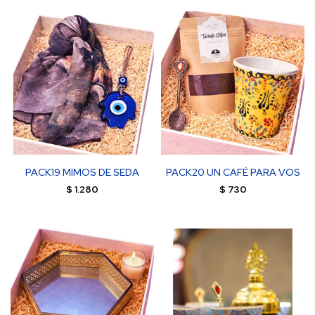
PACK19 MIMOS DE SEDA
PACK20 UN CAFÉ PARA VOS
$
1.280
$
730