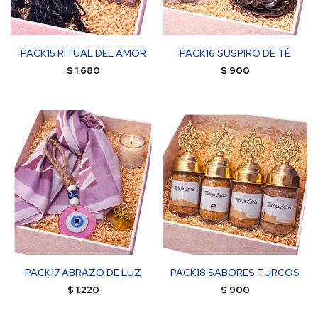
PACK15 RITUAL DEL AMOR
PACK16 SUSPIRO DE TÉ
$
1.680
$
900
PACK17 ABRAZO DE LUZ
PACK18 SABORES TURCOS
$
1.220
$
900