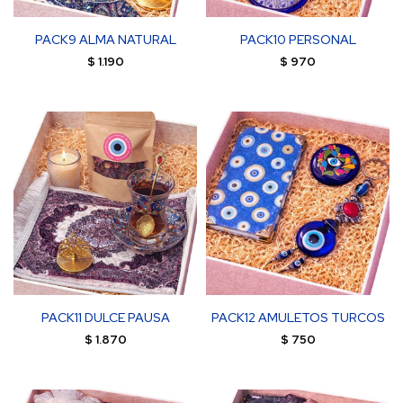
PACK9 ALMA NATURAL
PACK10 PERSONAL
$
1.190
$
970
PACK11 DULCE PAUSA
PACK12 AMULETOS TURCOS
$
1.870
$
750