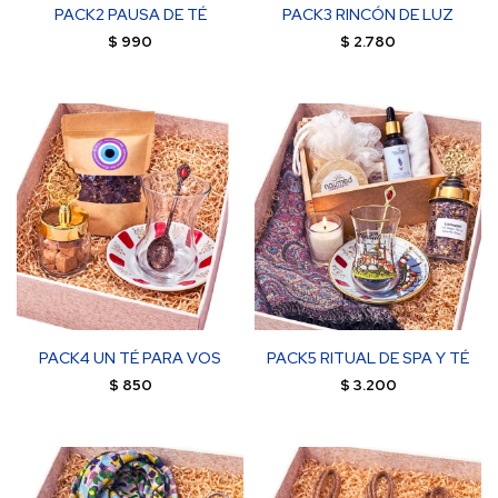
PACK2 PAUSA DE TÉ
PACK3 RINCÓN DE LUZ
$
990
$
2.780
PACK4 UN TÉ PARA VOS
PACK5 RITUAL DE SPA Y TÉ
$
850
$
3.200