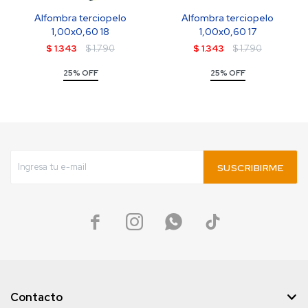
Alfombra terciopelo
Alfombra terciopelo
1,00x0,60 18
1,00x0,60 17
$
1.343
$
1.790
$
1.343
$
1.790
25% OFF
25% OFF
SUSCRIBIRME




Contacto