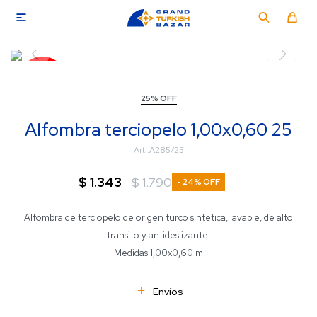

25% OFF
Alfombra terciopelo 1,00x0,60 25
A285/25
$
1.343
$
1.790
24
Alfombra de terciopelo de origen turco sintetica, lavable, de alto
transito y antideslizante.
Medidas 1,00x0,60 m
Envíos