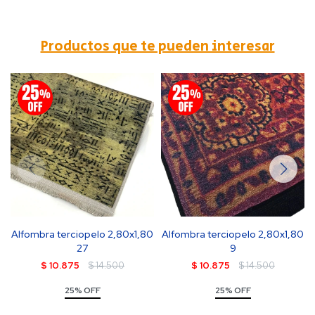
Productos que te pueden interesar
Alfombra terciopelo 2,80x1,80
Alfombra terciopelo 2,80x1,80
27
9
$
10.875
$
14.500
$
10.875
$
14.500
25% OFF
25% OFF