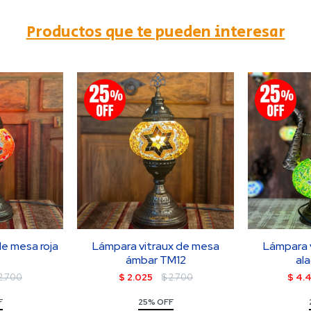
Productos que te pueden interesar
de mesa roja
Lámpara vitraux de mesa
Lámpara 
ámbar TM12
al
2.700
$
2.025
$
2.700
$
4.
F
25% OFF