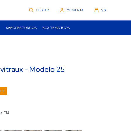
$
0
SABORES TURCOS
BOX TEMÁTICOS
 vitraux - Modelo 25
e E14