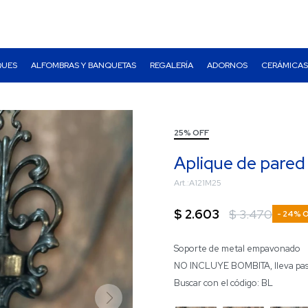
QUES
ALFOMBRAS Y BANQUETAS
REGALERÍA
ADORNOS
CERÁMICAS
25% OFF
Aplique de pared
A121M25
$
2.603
$
3.470
24
Soporte de metal empavonado
NO INCLUYE BOMBITA, lleva pas
Buscar con el código: BL