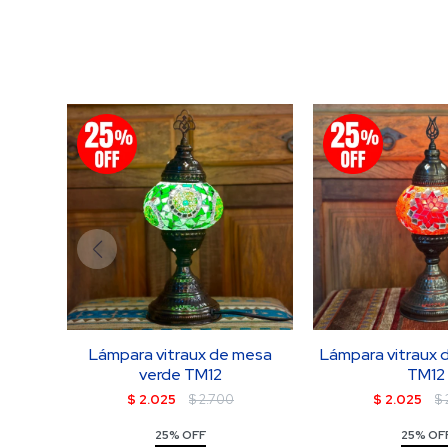
Lámpara vitraux de mesa
Lámpara vitraux 
verde TM12
TM12
$
2.025
$
2.700
$
2.025
$
25% OFF
25% OF