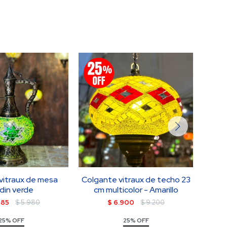
vitraux de mesa
Colgante vitraux de techo 23
A
adin verde
cm multicolor - Amarillo
485
$
5.980
$
6.900
$
9.200
25% OFF
25% OFF