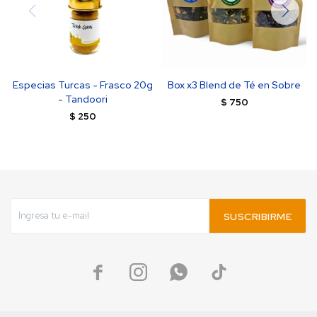
Especias Turcas - Frasco 20g
Box x3 Blend de Té en Sobre
- Tandoori
$
750
$
250
SUSCRIBIRME



