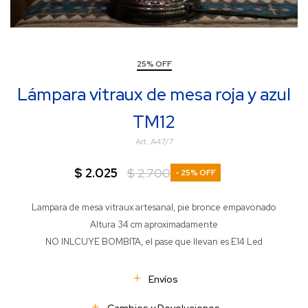
25% OFF
Lámpara vitraux de mesa roja y azul
TM12
A47/7
$
2.025
$
2.700
25
Lampara de mesa vitraux artesanal, pie bronce empavonado
Altura 34 cm aproximadamente
NO INLCUYE BOMBITA, el pase que llevan es E14 Led
Envíos