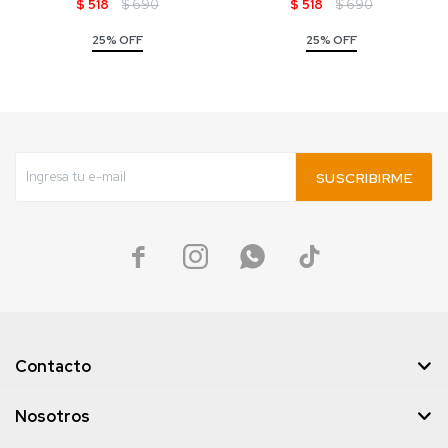
$
518
$
690
$
518
$
690
25% OFF
25% OFF
SUSCRIBIRME




Contacto
Nosotros