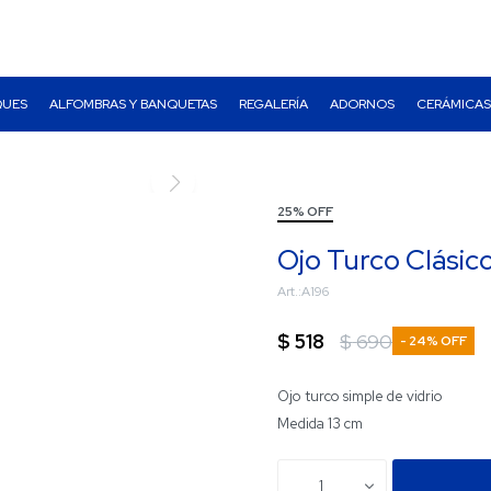
QUES
ALFOMBRAS Y BANQUETAS
REGALERÍA
ADORNOS
CERÁMICAS
25% OFF
Ojo Turco Clásic
A196
$
518
$
690
24
Ojo turco simple de vidrio
Medida 13 cm
1