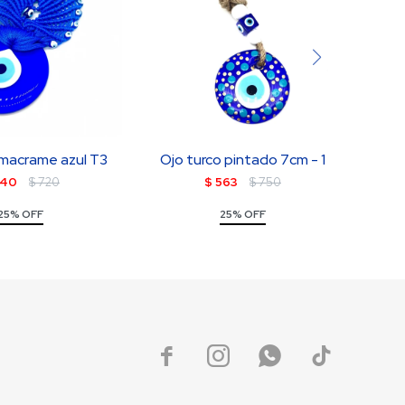
 macrame azul T3
Ojo turco pintado 7cm - 1
540
$
720
$
563
$
750
25% OFF
25% OFF



