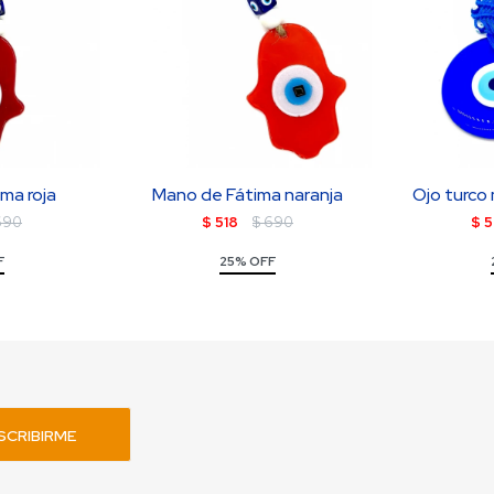
ma roja
Mano de Fátima naranja
Ojo turco
690
$
518
$
690
$
F
25% OFF
SCRIBIRME