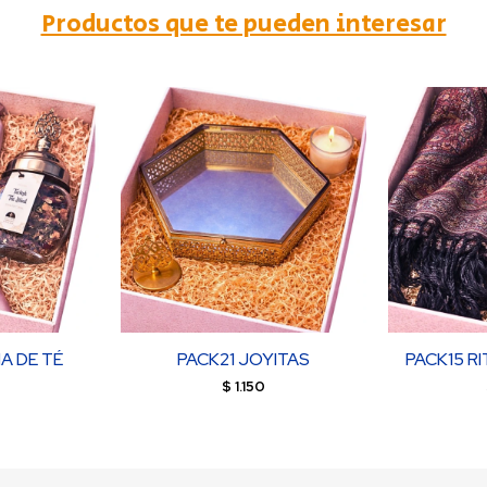
Productos que te pueden interesar
A DE TÉ
PACK21 JOYITAS
PACK15 R
$
1.150