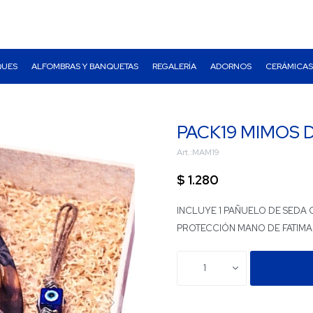
QUES
ALFOMBRAS Y BANQUETAS
REGALERÍA
ADORNOS
CERÁMICAS
PACK19 MIMOS 
MAM19
$
1.280
INCLUYE 1 PAÑUELO DE SEDA 
PROTECCIÓN MANO DE FATIMA
1