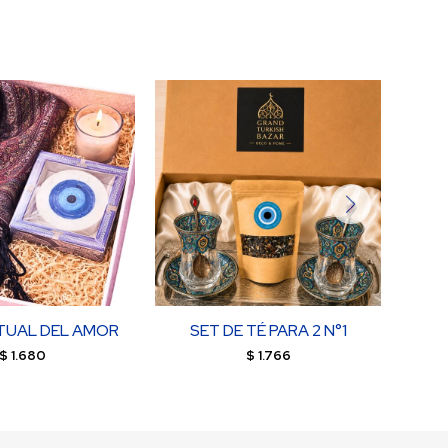
ITUAL DEL AMOR
SET DE TÉ PARA 2 N°1
S
$
1.680
$
1.766