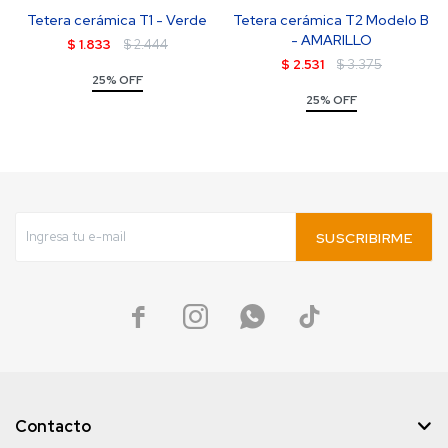
Tetera cerámica T1 - Verde
Tetera cerámica T2 Modelo B
- AMARILLO
$
1.833
$
2.444
$
2.531
$
3.375
25% OFF
25% OFF
SUSCRIBIRME




Contacto