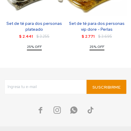
Set de té para dos personas
Set de té para dos personas
plateado
vip dore - Perlas
$
2.441
$
3.255
$
2.771
$
3.695
25% OFF
25% OFF
SUSCRIBIRME



