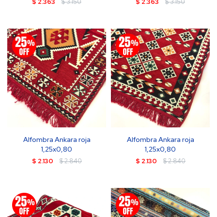
$
2.363
$
3.150
$
2.363
$
3.150
Alfombra Ankara roja
Alfombra Ankara roja
1,25x0,80
1,25x0,80
$
2.130
$
2.840
$
2.130
$
2.840