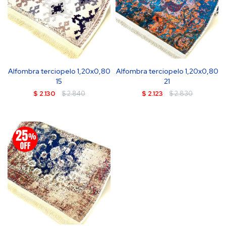
Alfombra terciopelo 1,20x0,80
Alfombra terciopelo 1,20x0,80
15
21
$
2.130
$
2.840
$
2.123
$
2.830