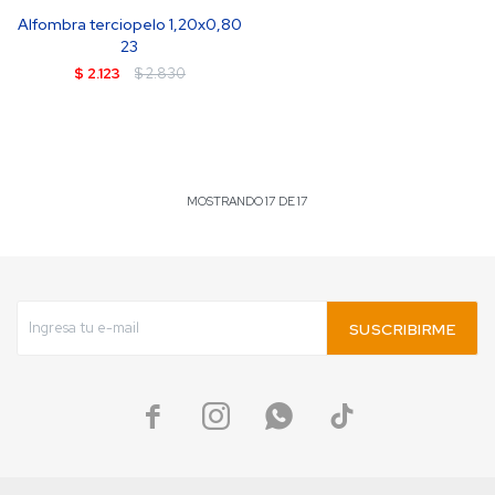
Alfombra terciopelo 1,20x0,80
23
$
2.123
$
2.830
MOSTRANDO
17
DE
17
SUSCRIBIRME



