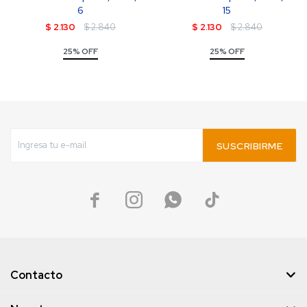
6
15
$
2.130
$
2.840
$
2.130
$
2.840
25% OFF
25% OFF
SUSCRIBIRME




Contacto