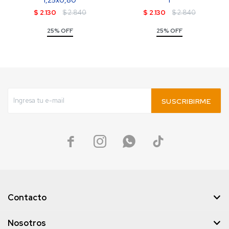
1,25x0,80
1
$
2.130
$
2.840
$
2.130
$
2.840
25% OFF
25% OFF
SUSCRIBIRME




Contacto
Nosotros