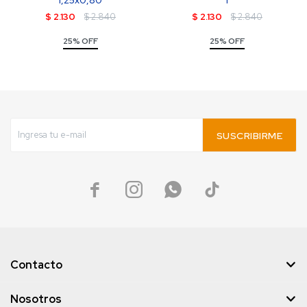
1,25x0,80
1
$
2.130
$
2.840
$
2.130
$
2.840
25% OFF
25% OFF
SUSCRIBIRME




Contacto
Nosotros