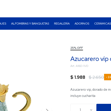
QUES
ALFOMBRAS Y BANQUETAS
REGALERÍA
ADORNOS
CERÁMICAS
25% OFF
Azucarero vip
A160-1VD
$
1.988
$
2.650
2
Azucarero vip, dorado de me
incluye cucharita
1