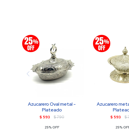
Azucarero Oval metal -
Azucarero meta
Plateado
Platea
$
593
$
790
$
593
$
25% OFF
25% OF