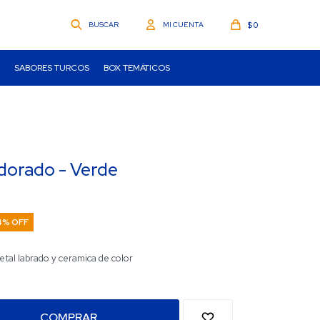
$
0
SABORES TURCOS
BOX TEMÁTICOS
 dorado - Verde
4
tal labrado y ceramica de color
COMPRAR