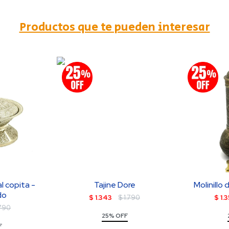
Productos que te pueden interesar
l copita -
Tajine Dore
Molinillo
do
$
1.343
$
1.790
$
1.
790
25% OFF
F