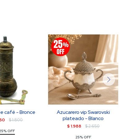
 de café - Bronce
Azucarero vip Swarovski
Azuc
plateado - Blanco
350
$
1.800
$
1.988
$
2.650
25% OFF
25% OFF