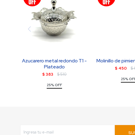
Azucarero metal redondo T1 -
Molinillo de pimie
Plateado
$
450
$
$
383
$
510
25% OF
25% OFF
SU