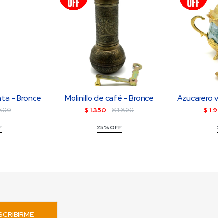
nta - Bronce
Molinillo de café - Bronce
Azucarero v
600
$
1.350
$
1.800
$
1.
F
25% OFF
SCRIBIRME