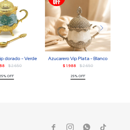
ip dorado - Verde
Azucarero Vip Plata - Blanco
Az
988
$
2.650
$
1.988
$
2.650
25% OFF
25% OFF



