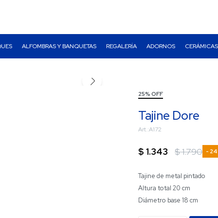
QUES
ALFOMBRAS Y BANQUETAS
REGALERÍA
ADORNOS
CERÁMICAS
25% OFF
Tajine Dore
A172
$
1.343
$
1.790
24
Tajine de metal pintado
Altura total 20 cm
Diámetro base 18 cm