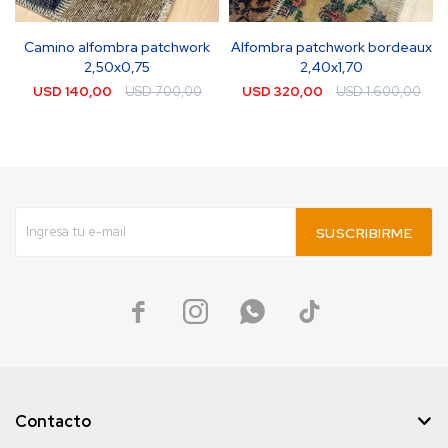
Camino alfombra patchwork
Alfombra patchwork bordeaux
2,50x0,75
2,40x1,70
USD
140,00
USD
700,00
USD
320,00
USD
1.600,00
SUSCRIBIRME




Contacto