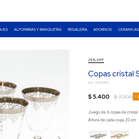
QUES
ALFOMBRAS Y BANQUETAS
REGALERÍA
ADORNOS
CERÁMICAS
25% OFF
Copas cristal 
A44/6PL
$
5.400
$
7.200
Juego de 6 copas de cristal 
Altura de cada copa 20 cm