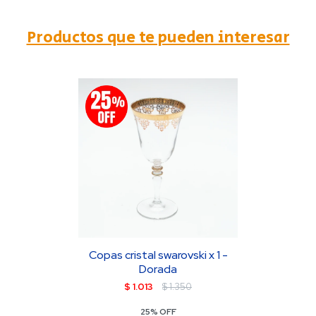
Productos que te pueden interesar
Copas cristal swarovski x 1 -
Dorada
$
1.013
$
1.350
25% OFF