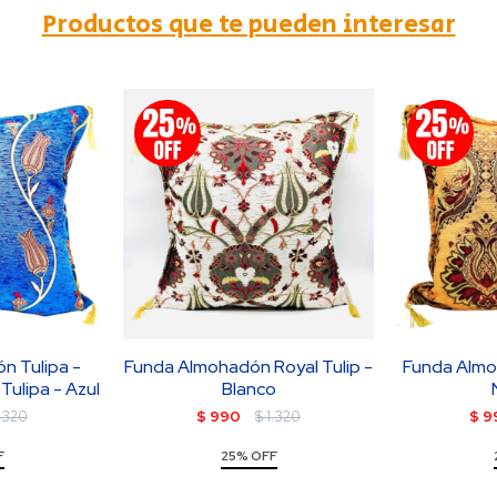
Productos que te pueden interesar
n Tulipa -
Funda Almohadón Royal Tulip -
Funda Almo
ulipa - Azul
Blanco
1.320
$
990
$
1.320
$
9
F
25% OFF