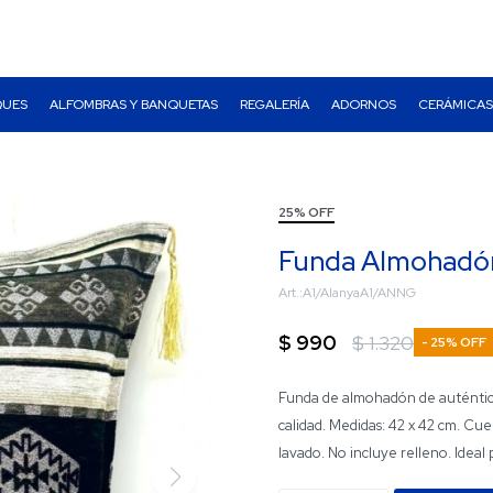
QUES
ALFOMBRAS Y BANQUETAS
REGALERÍA
ADORNOS
CERÁMICAS
25% OFF
Funda Almohadón
A1/AlanyaA1/ANNG
$
990
$
1.320
25
Funda de almohadón de auténtico 
calidad. Medidas: 42 x 42 cm. Cuent
lavado. No incluye relleno. Ideal