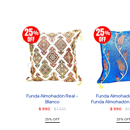
Funda Almohadón Real -
Funda Almohadó
Blanco
Funda Almohadón T
$
990
$
1.320
$
990
$
25% OFF
25% OF