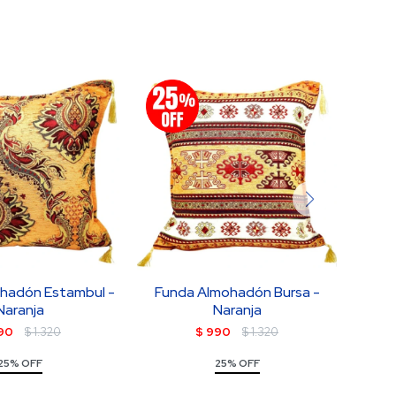
hadón Estambul -
Funda Almohadón Bursa -
Fun
Naranja
Naranja
90
$
1.320
$
990
$
1.320
25% OFF
25% OFF