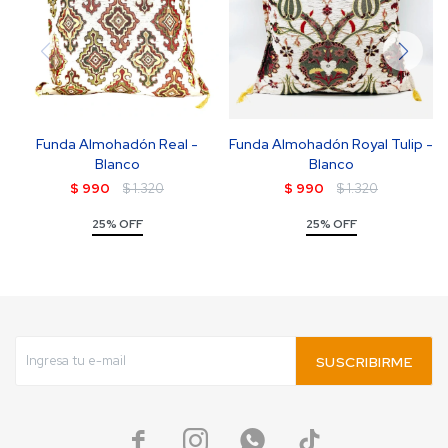
Funda Almohadón Real -
Funda Almohadón Royal Tulip -
Blanco
Blanco
$
990
$
1.320
$
990
$
1.320
25% OFF
25% OFF
SUSCRIBIRME



