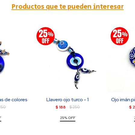
Productos que te pueden interesar
as de colores
Llavero ojo turco - 1
Ojo imán p
250
$
188
$
250
$
2
F
25% OFF