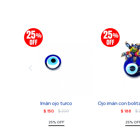
Imán ojo turco
Ojo imán con bolit
$
150
$
200
$
188
$
25% OFF
25% OF