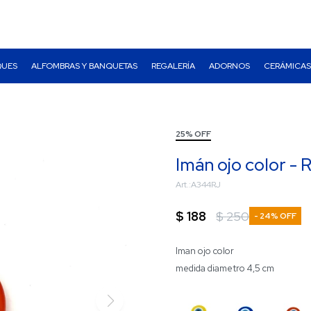
QUES
ALFOMBRAS Y BANQUETAS
REGALERÍA
ADORNOS
CERÁMICAS
25% OFF
Imán ojo color - 
A344RJ
$
188
$
250
24
Iman ojo color
medida diametro 4,5 cm