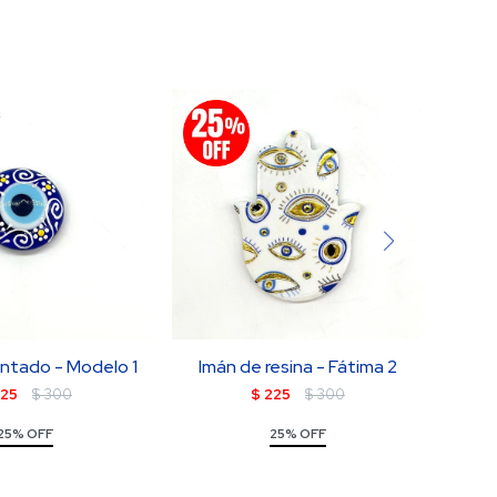
intado - Modelo 1
Imán de resina - Fátima 2
Rosa
25
$
300
$
225
$
300
25% OFF
25% OFF