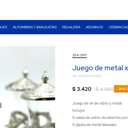
QUES
ALFOMBRAS Y BANQUETAS
REGALERÍA
ADORNOS
CERÁMICAS
25% OFF
Juego de metal
A25PLATEADO
$
3.420
$
4.560
25
Juego de té de vidrio y metal
Incluye
6 vasos de vidrio recubiertos con
6 platos de metal labrados