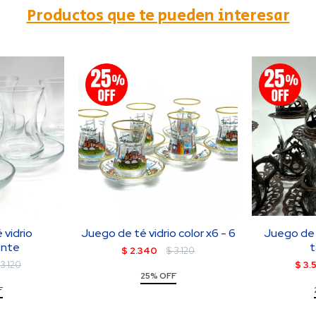
Productos que te pueden interesar
 vidrio
Juego de té vidrio color x6 - 6
Juego de 
ente
t
$
2.340
$
3.120
3.120
$
3.
25% OFF
F