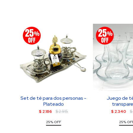
Set de té para dos personas -
Juego de té
Plateado
transpar
$
2.186
$
2.915
$
2.340
$
25% OFF
25% OF