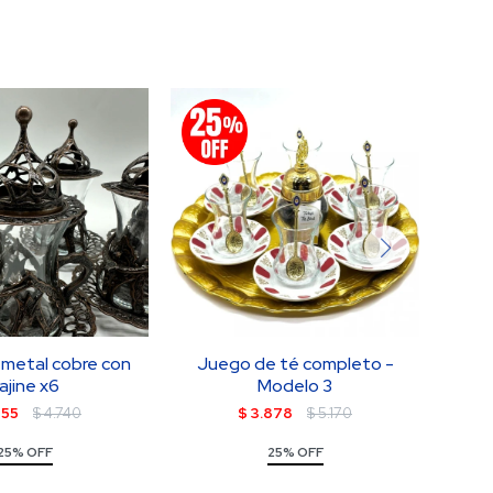
metal cobre con
Juego de té completo -
SET D
ajine x6
Modelo 3
555
$
4.740
$
3.878
$
5.170
25% OFF
25% OFF