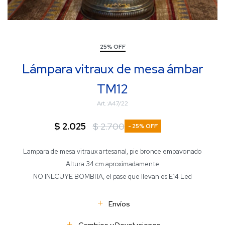
25% OFF
Lámpara vitraux de mesa ámbar
TM12
A47/22
$
2.025
$
2.700
25
Lampara de mesa vitraux artesanal, pie bronce empavonado
Altura 34 cm aproximadamente
NO INLCUYE BOMBITA, el pase que llevan es E14 Led
Envíos