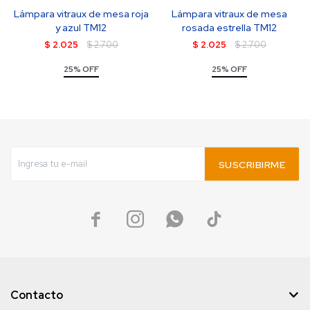
Lámpara vitraux de mesa roja
Lámpara vitraux de mesa
y azul TM12
rosada estrella TM12
$
2.025
$
2.700
$
2.025
$
2.700
25% OFF
25% OFF
SUSCRIBIRME




Contacto