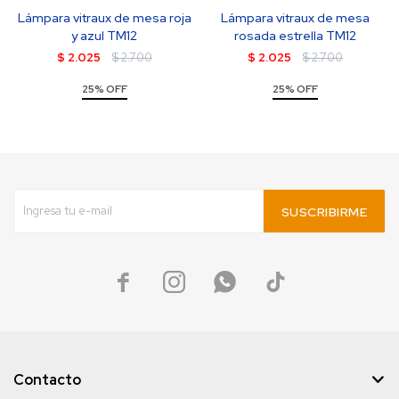
Lámpara vitraux de mesa roja
Lámpara vitraux de mesa
y azul TM12
rosada estrella TM12
$
2.025
$
2.700
$
2.025
$
2.700
25% OFF
25% OFF
SUSCRIBIRME




Contacto