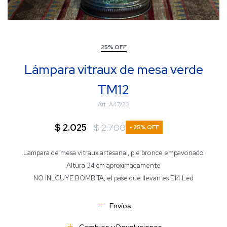
25% OFF
Lámpara vitraux de mesa verde
TM12
A47/20
$
2.025
$
2.700
25
Lampara de mesa vitraux artesanal, pie bronce empavonado
Altura 34 cm aproximadamente
NO INLCUYE BOMBITA, el pase que llevan es E14 Led
Envíos