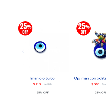
Imán ojo turco
Ojo imán con bolit
$
150
$
200
$
188
$
25% OFF
25% OF