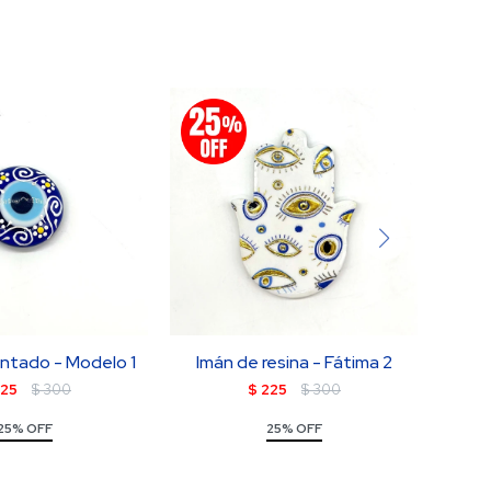
intado - Modelo 1
Imán de resina - Fátima 2
Rosa
25
$
300
$
225
$
300
25% OFF
25% OFF