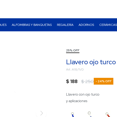
QUES
ALFOMBRAS Y BANQUETAS
REGALERÍA
ADORNOS
CERÁMICAS
25% OFF
Llavero ojo turco
A18/1VD
$
188
$
250
24
Llavero con ojo turco
y aplicaciones