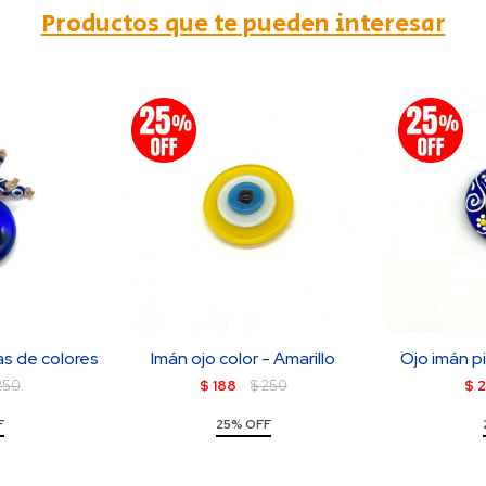
Productos que te pueden interesar
as de colores
Imán ojo color - Amarillo
Ojo imán p
250
$
188
$
250
$
2
F
25% OFF