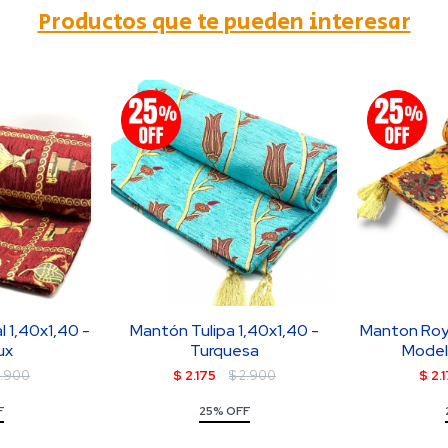
Productos que te pueden interesar
l 1,40x1,40 -
Mantón Tulipa 1,40x1,40 -
Manton Royal
ux
Turquesa
Modelo
2.900
$
2.175
$
2.900
$
2.
F
25% OFF