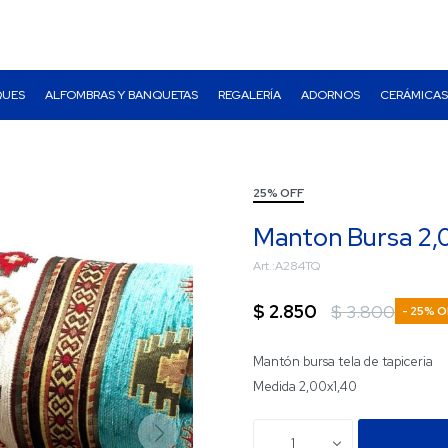
QUES
ALFOMBRAS Y BANQUETAS
REGALERÍA
ADORNOS
CERÁMICAS
25% OFF
Manton Bursa 2,
A284TQ
$
2.850
$
3.800
25
Mantón bursa tela de tapiceria
Medida 2,00x1,40
1