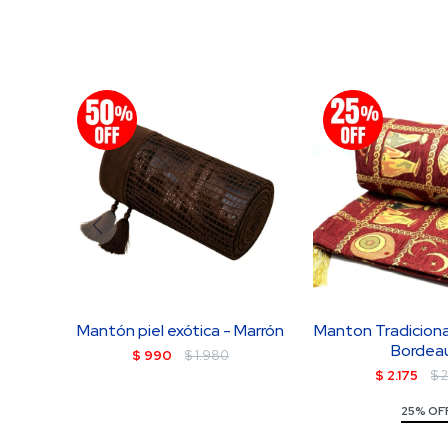
Mantón piel exótica - Marrón
Manton Tradiciona
Bordea
$
990
$
1.980
$
2.175
$
25% OF