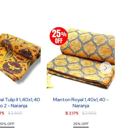
 Tulip II 1,40x1,40
Manton Royal 1,40x1,40 -
Man
 2 - Naranja
Naranja
175
$
2.900
$
2.175
$
2.900
25% OFF
25% OFF