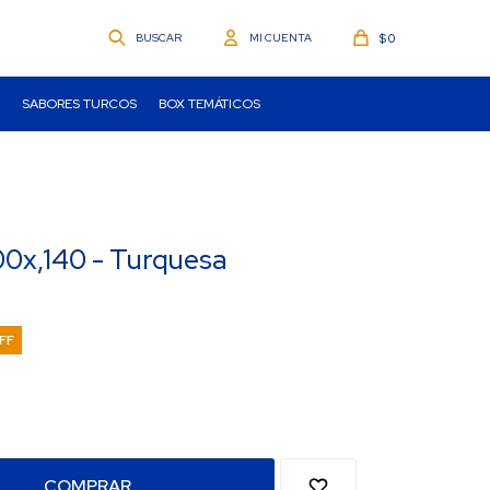
$
0
SABORES TURCOS
BOX TEMÁTICOS
00x,140 - Turquesa
COMPRAR