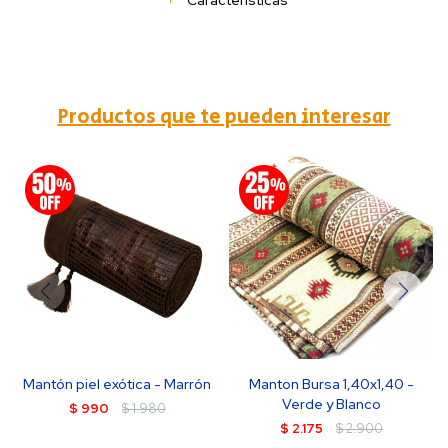
Características
Productos que te pueden interesar
Mantón piel exótica - Marrón
Manton Bursa 1,40x1,40 -
Verde y Blanco
$
990
$
1.980
$
2.175
$
2.900