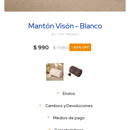
Mantón Visón - Blanco
TK4.74Blanco
$
990
$
1.980
50
Envíos
Cambios y Devoluciones
Medios de pago