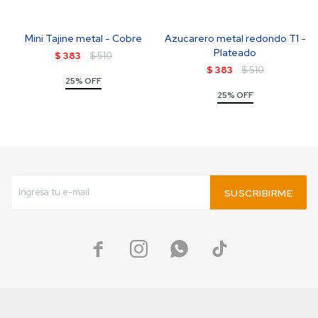
Mini Tajine metal - Cobre
Azucarero metal redondo T1 -
Plateado
$
383
$
510
$
383
$
510
25% OFF
25% OFF
SUSCRIBIRME



