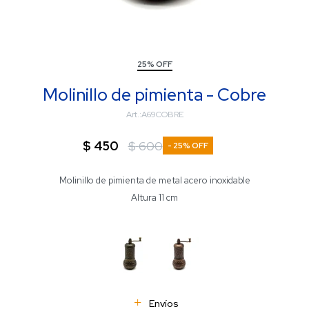
25% OFF
Molinillo de pimienta - Cobre
A69COBRE
$
450
$
600
25
Molinillo de pimienta de metal acero inoxidable
Altura 11 cm
Envíos