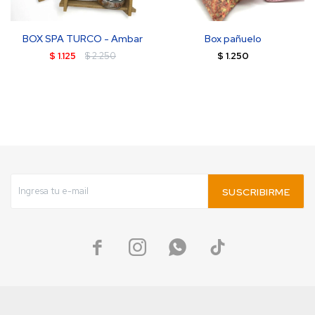
BOX SPA TURCO - Ambar
Box pañuelo
$
1.125
$
2.250
$
1.250
SUSCRIBIRME



